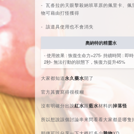
- 瓦沓拉的天眼擊殺納班草原的佩里卡、
物可藉由打怪獲得
- 該道具使用也不會消失
奧納特的精靈水
- 使用效果 : 恢復生命力+275- 持續時間 : 即時
2秒- 無法行動的狀態下，恢復力提升45%
大家都知道
永久藥水
開了
官方其實寫得很模糊
沒有明確分出說
紅水
跟
藍水
材料的
掉落怪
所以想說該個討論串來問看看大家都是哪隻
順便可以分享一下大概打多少
雜物
XD