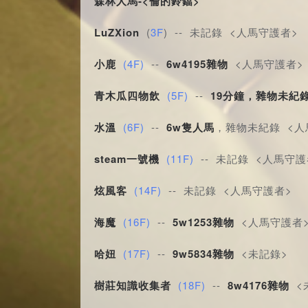
森林人馬-<倫的鈴鐺>
LuZXion
 (
3F
) -- 未記錄 <人馬守護者>
小鹿
(4F)
 -- 
6w4195雜物
 <人馬守護者>
青木瓜四物飲
(5F)
 -- 
19分鐘，雜物未紀
水溫
(6F)
 -- 
6w隻人馬
，雜物未紀錄 <人
steam一號機
(11F)
 -- 未記錄 <人馬守護
炫風客
(14F)
 -- 未記錄 <人馬守護者>
海魔
(16F)
 -- 
5w1253雜物
 <人馬守護者
哈妞
(17F)
 -- 
9w5834雜物
 <未記錄>
樹莊知識收集者
(18F)
 -- 
8w4176雜物
 <