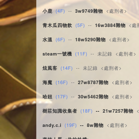
小鹿
(4F)
 -- 
3w9749雜物
 <處刑者>
青木瓜四物飲
(5F)
 -- 
16w3884雜物
 <處
水溫
(6F)
 -- 
18w5290雜物
 <處刑者>
steam一號機
(11F)
 -- 未記錄 <處刑者>
炫風客
(14F)
 -- 未記錄 <處刑者>
海魔
(16F)
 -- 
27w8787雜物
 <處刑者>
哈妞
(17F)
 -- 
30w5462雜物
 <處刑者>
樹莊知識收集者
(18F)
-- 21
w7257雜物
 
andy.c.i
(19F)
-- 8
w雜物
 <處刑者>