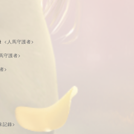
錄
 <人馬守護者>
馬守護者>
者>
>
未記錄>