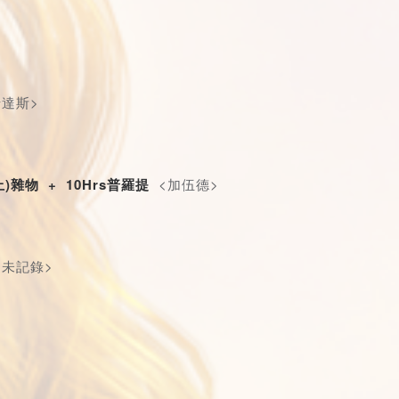
卡達斯>
晚上)雜物 + 10Hrs普羅提
 <加伍德>
>
<未記錄>