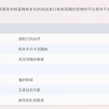
亞最厲害的精靈梅林多拉的祝福進行收集隱藏的聖物時可以製作不
謝勒汗的仙丹
暗灰半月卡克圖納
馬克塔楠的毒腺
倫的鈴鐺
瓦沓拉的天眼
納克的紅色眼淚