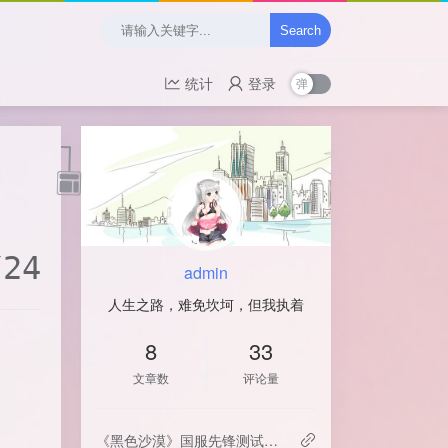
Search
统计
登录
/24
admin
人生之路，难免坎坷，但我执着
8
33
文章数
评论量
《黑色沙漠》国服先锋测试定档7月23日！