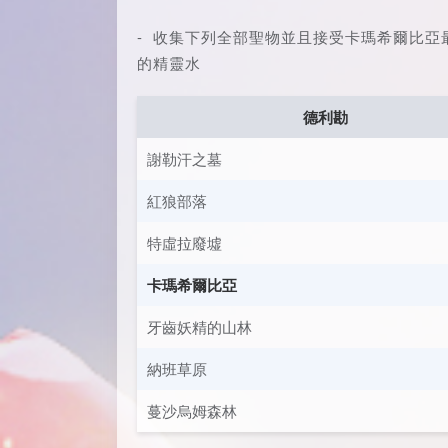
- 收集下列全部聖物並且接受卡瑪希爾比
的精靈水
德利勘
謝勒汗之墓
紅狼部落
特虛拉廢墟
卡瑪希爾比亞
牙齒妖精的山林
納班草原
蔓沙烏姆森林