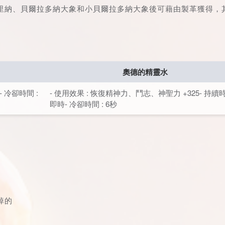
佩里納、貝爾拉多納大象和小貝爾拉多納大象後可藉由製革獲得，
奧德的精靈水
- 冷卻時間 :
- 使用效果 : 恢復精神力、鬥志、神聖力 +325- 持續時
即時- 冷卻時間 : 6秒
掉的