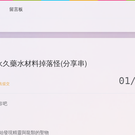
本
留言板
永久藥水材料掉落怪(分享串)
01
去提交
容吧
開始發現精靈與龍類的聖物