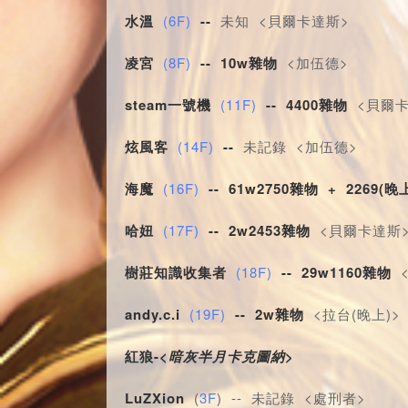
水溫
(6F)
--
 未知 <貝爾卡達斯>
凌宮
(8F)
-- 10w雜物
 <加伍德>
steam一號機
(11F)
-- 4400雜物
 <貝爾
炫風客
(14F)
--
 未記錄 <加伍德>
海魔
(16F)
--
61w2750雜物 + 2269(
哈妞
(17F)
-- 2w2453雜物
 <貝爾卡達斯
樹莊知識收集者
(18F)
-- 29w1160雜物
 
andy.c.i
(19F)
-- 2w雜物
 <拉台(晚上)>
紅狼-<
暗灰半月卡克圖納
>
LuZXion
 (
3F
) -- 未記錄 <處刑者>