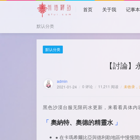
首页
关于我
记事
默认分类
默认分类
【討論】
admin
0 评论
11,211 阅读
未收录，
2021-01-24
/
/
/
黑色沙漠台服无限药水更新，来看看具体内
奧納特、奧德的精靈水
● 在卡瑪希爾比亞與德利勘地區中慢慢