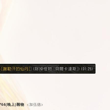
1764(晚上)雜物
 <加伍德>