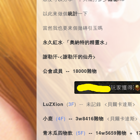
以此來做個
統計
一下
當然我也要來個拋磚引玉嗎
永久紅水
-
「
奧納特的精靈水」
謝勒汗-<謝勒汗的仙丹>
公會成員
--
18000雜物
LuZXion
 (
3F
) -- 未記錄 <貝爾卡達斯>
小鹿
(4F)
-- 3w8416雜物
 <貝爾卡達斯>
青木瓜四物飲
(5F)
-- 14w5659雜物 + 