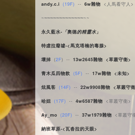
andy.c.i
(19F)
 -- 
6w雜物
 <人馬看守人>
~
~
~
~
~
~
~
~
~
~
~
~
~
~
~~
永久藍水-
「
奧德
的精靈水
」
特虛拉廢墟-<馬克塔楠的毒腺>
壞掉
 (
2F
) -- 
13w2645雜物
<草叢守衛>
青木瓜四物飲
(5F)
 -- 
17w雜物
<未知>
炫風客
(14F)
 -- 
22
w9908雜物
<草叢守衛
哈妞
(17F)
 -- 
4w6587雜物
 <草叢守衛>
Ay_mo
(20F)
 -- 
3
7w1979雜物
 <草叢守
納班草原-<瓦沓拉的天眼>